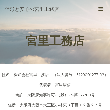
コ
信頼と安心の宮里工務店
ン
テ
ン
ツ
へ
宮里工務店
ス
キ
ッ
プ
社名 株式会社宮里工務店 （法人番号 5120001277133）
代表者 宮里康信
免許 大阪府知事許可-（般）-7-第163780号
住所 大阪府大阪市大正区小林東３丁目１２番２７号